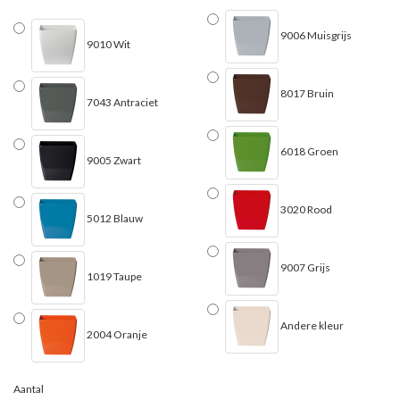
9006 Muisgrijs
9010 Wit
8017 Bruin
7043 Antraciet
6018 Groen
9005 Zwart
3020 Rood
5012 Blauw
9007 Grijs
1019 Taupe
Andere kleur
2004 Oranje
Aantal