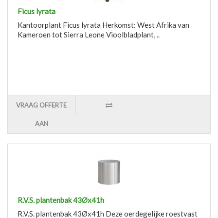
Ficus lyrata
Kantoorplant Ficus lyrata Herkomst: West Afrika van
Kameroen tot Sierra Leone Vioolbladplant, ..
VRAAG OFFERTE
AAN
R.V.S. plantenbak 43Øx41h
R.V.S. plantenbak 43Øx41h Deze oerdegelijke roestvast