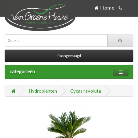
Home
0 aangevraagd
categorieën
Hydroplanten
Cycas revoluta